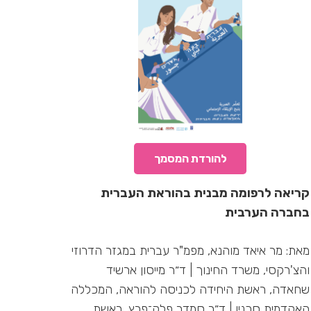
להורדת המסמך
קריאה לרפומה מבנית בהוראת העברית
בחברה הערבית
מאת:
מר איאד מוהנא,
מפמ"ר עברית במגזר הדרוזי
והצ'רקסי, משרד החינוך |
ד״ר מייסון ארשיד
שחאדה,
ראשת היחידה לכניסה להוראה, המכללה
האקדמית סכנין |
ד״ר סמדר פלק־פרץ,
ראשת